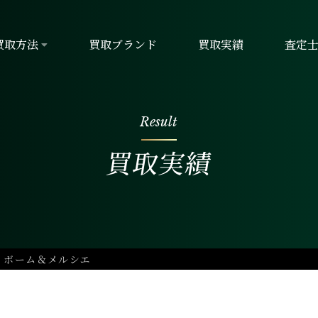
買取方法
買取ブランド
買取実績
査定
Result
買取実績
R ボーム＆メルシエ