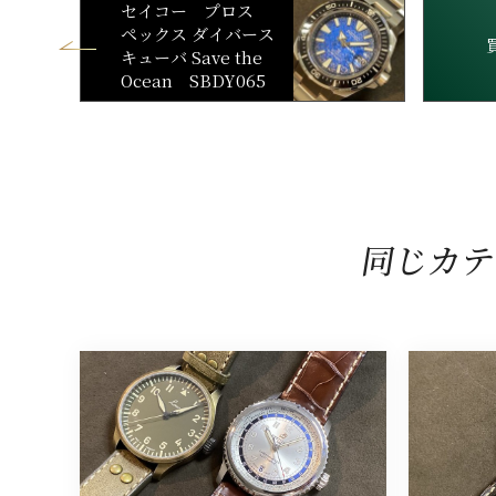
セイコー プロス
ペックス ダイバース
キューバ Save the
Ocean SBDY065
同じカテ