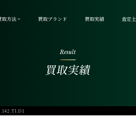
買取方法
買取ブランド
買取実績
査定
Result
買取実績
2.TI.D1