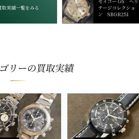
セイコー GS ヘリ
買取実績一覧をみる
テージコレクショ
ン SBGR251
ゴリーの買取実績