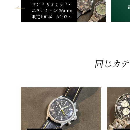
マンド リミテッド・
エディション 36mm
限定100本 AC03 1
2B53 63B 他1本
同じカテ