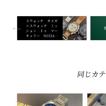
スウォッチ オメガ
×スウォッチ ミッ
ション トゥ マー
キュリー SO33A10
0 他2点
同じカテ