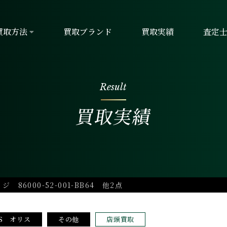
買取方法
買取ブランド
買取実績
査定
Result
買取実績
6000-52-001-BB64 他2点
IS オリス
その他
店頭買取