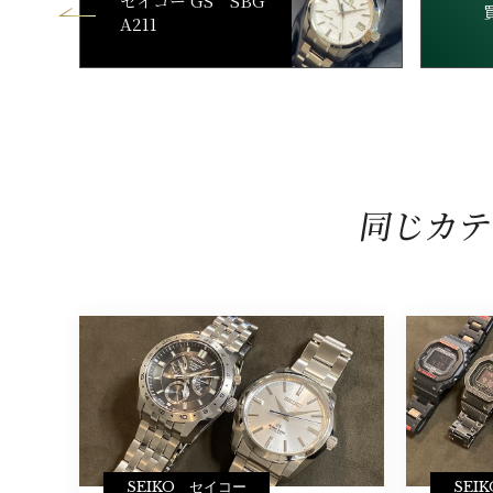
セイコー GS SBG
A211
同じカテ
SEIKO セイコー
SEI