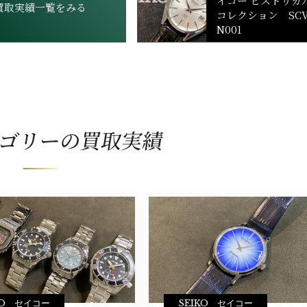
イコー ヒストリカ
買取実績一覧をみる
コレクション SC
N001
ゴリーの買取実績
KO セイコー
SEIKO セイコー