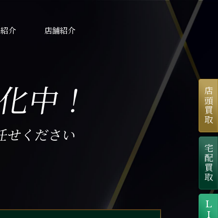
士紹介
店舗紹介
化中！
店頭買取
お任せください
宅配買取