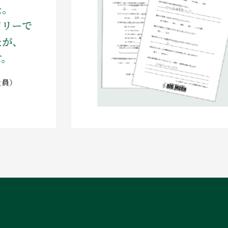
。
リーで
が、
）