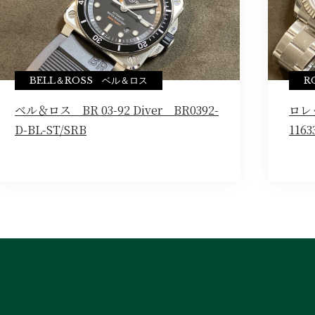
BELL＆ROSS ベル＆ロス
R
ベル＆ロス BR 03-92 Diver BR0392-
ロレ
D-BL-ST/SRB
116