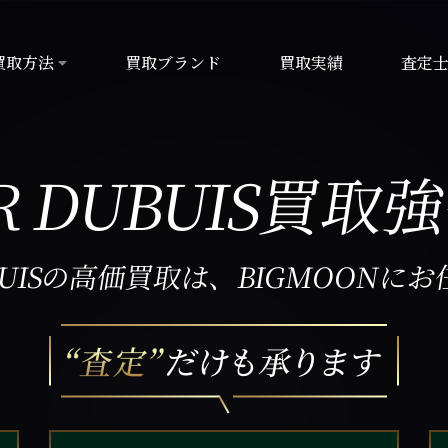
買取方法
買取ブランド
買取実績
査定
 DUBUIS
買取強
UIS
の高価買取は、
BIGMOONに