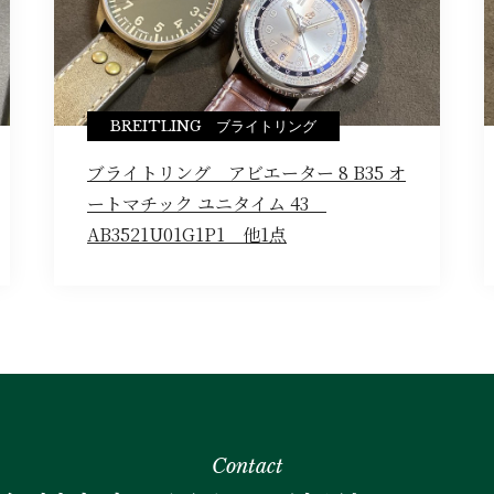
BREITLING ブライトリング
ブライトリング アビエーター 8 B35 オ
ートマチック ユニタイム 43
AB3521U01G1P1 他1点
Contact